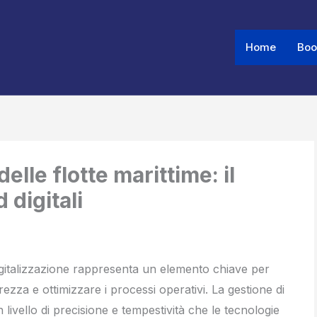
Home
Boo
Share
Share
Share
on
on
on
elle flotte marittime: il
 digitali
digitalizzazione rappresenta un elemento chiave per
rezza e ottimizzare i processi operativi. La gestione di
 livello di precisione e tempestività che le tecnologie