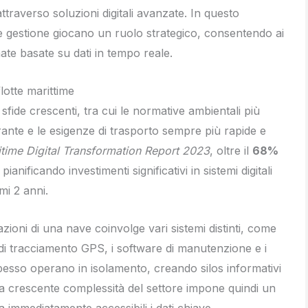
traverso soluzioni digitali avanzate. In questo
e gestione giocano un ruolo strategico, consentendo ai
ate basate su dati in tempo reale.
lotte marittime
fide crescenti, tra cui le normative ambientali più
rburante e le esigenze di trasporto sempre più rapide e
time Digital Transformation Report 2023
, oltre il
68%
ianificando investimenti significativi in sistemi digitali
mi 2 anni.
zioni di una nave coinvolge vari sistemi distinti, come
mi di tracciamento GPS, i software di manutenzione e i
spesso operano in isolamento, creando silos informativi
La crescente complessità del settore impone quindi un
a immediatamente accessibili i dati chiave.