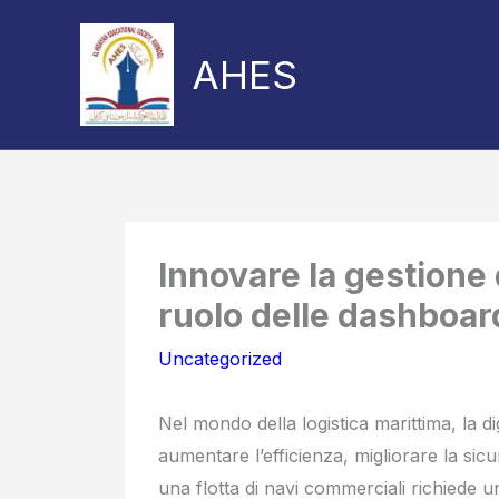
Skip
to
AHES
content
Share
Share
on
on
Innovare la gestione d
ruolo delle dashboard
Uncategorized
Nel mondo della logistica marittima, la 
aumentare l’efficienza, migliorare la sicu
una flotta di navi commerciali richiede un