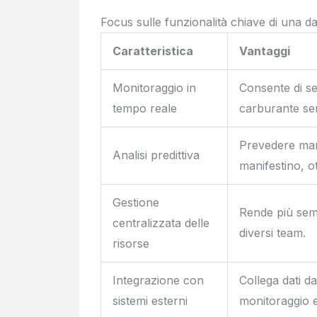
Focus sulle funzionalità chiave di una 
Caratteristica
Vantaggi
Monitoraggio in
Consente di seg
tempo reale
carburante sen
Prevedere manu
Analisi predittiva
manifestino, ot
Gestione
Rende più sempl
centralizzata delle
diversi team.
risorse
Integrazione con
Collega dati da
sistemi esterni
monitoraggio e