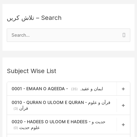
تلاش کریں – Search
S
e
a
r
Subject Wise List
c
h
0001 - EMAAN O AQEEDA - ایمان و عقیدہ
f
(35)
o
0010 - QURAN O ULOOM E QURAN - قرآن و علوم
r
قرآن
(3)
:
0020 - HADEES O ULOOM E HADEES - حدیث و
علوم حدیث
(0)