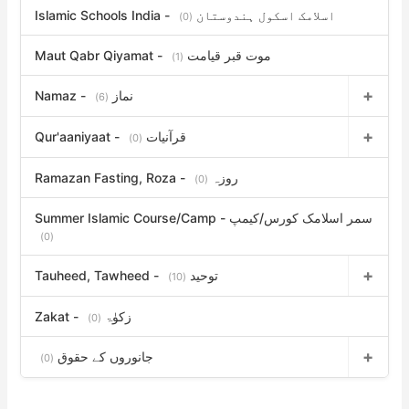
Islamic Schools India - اسلامک اسکول ہندوستان
(0)
Maut Qabr Qiyamat - موت قبر قیامت
(1)
Namaz - نماز
(6)
Qur'aaniyaat - قرآنیات
(0)
Ramazan Fasting, Roza - روزہ
(0)
Summer Islamic Course/Camp - سمر اسلامک کورس/کیمپ
(0)
Tauheed, Tawheed - توحید
(10)
Zakat - زکوٰۃ
(0)
جانوروں کے حقوق
(0)