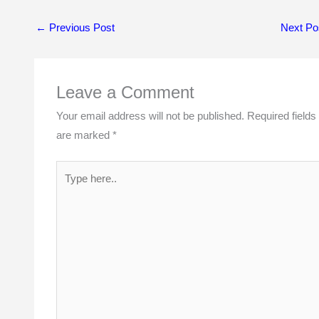
s
b
g
e
i
A
o
r
d
t
p
o
a
I
t
←
Previous Post
Next Po
p
k
m
n
e
r
)
Leave a Comment
Your email address will not be published.
Required fields
are marked
*
Type
here..