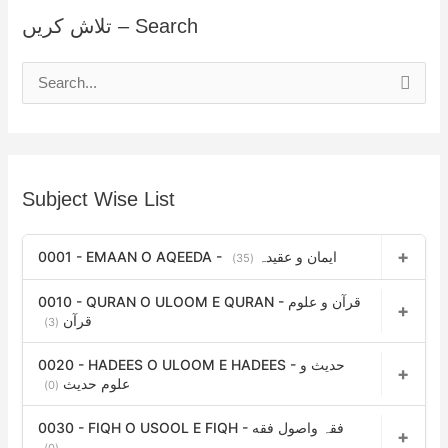
تلاش کریں – Search
S
e
a
r
Subject Wise List
c
h
0001 - EMAAN O AQEEDA - ایمان و عقیدہ
(35)
f
o
0010 - QURAN O ULOOM E QURAN - قرآن و علوم
r
قرآن
(3)
:
0020 - HADEES O ULOOM E HADEES - حدیث و
علوم حدیث
(0)
0030 - FIQH O USOOL E FIQH - فقہ واصول فقه
(0)