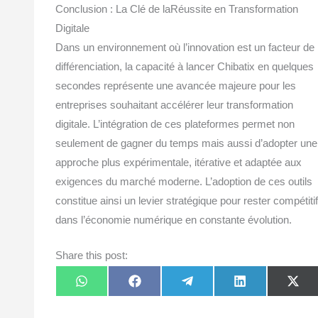
Conclusion : La Clé de laRéussite en Transformation
Digitale
Dans un environnement où l’innovation est un facteur de
différenciation, la capacité à lancer Chibatix en quelques
secondes représente une avancée majeure pour les
entreprises souhaitant accélérer leur transformation
digitale. L’intégration de ces plateformes permet non
seulement de gagner du temps mais aussi d’adopter une
approche plus expérimentale, itérative et adaptée aux
exigences du marché moderne. L’adoption de ces outils
constitue ainsi un levier stratégique pour rester compétitif
dans l’économie numérique en constante évolution.
Share this post:
Share
Share
Share
Share
Sha
W
F
T
L
X
on
on
on
on
on
h
a
e
i
(
a
c
l
n
T
t
e
e
k
w