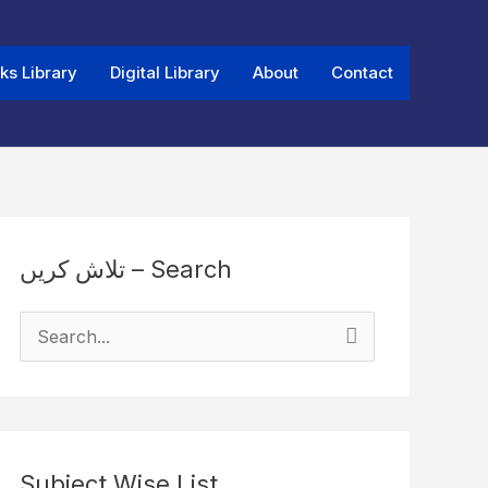
ks Library
Digital Library
About
Contact
تلاش کریں – Search
S
e
a
r
Subject Wise List
c