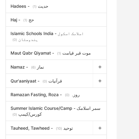
Hadees - حدیث
(1)
Haj - حج
(1)
Islamic Schools India - اسلامک اسکول
ہندوستان
(0)
Maut Qabr Qiyamat - موت قبر قیامت
(1)
Namaz - نماز
(6)
Qur'aaniyaat - قرآنیات
(0)
Ramazan Fasting, Roza - روزہ
(0)
Summer Islamic Course/Camp - سمر اسلامک
کورس/کیمپ
(0)
Tauheed, Tawheed - توحید
(10)