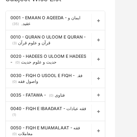
h
f
0001 - EMAAN O AQEEDA - ایمان و
عقیدہ
(35)
o
r
0010 - QURAN O ULOOM E QURAN -
قرآن و علوم قرآن
(3)
:
0020 - HADEES O ULOOM E HADEES
- حدیث و علوم حدیث
(0)
0030 - FIQH O USOOL E FIQH - فقہ
واصول فقه
(0)
0035 - FATAWA - فتاوی
(0)
0040 - FIQH E IBAADAAT - فقه عبادات
(1)
0050 - FIQH E MUAMALAAT - فقه
معاملات
(0)