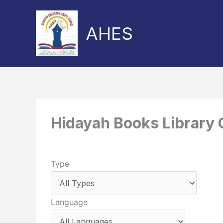
Skip
to
AHES
content
Hidayah Books Library 
Type
Language