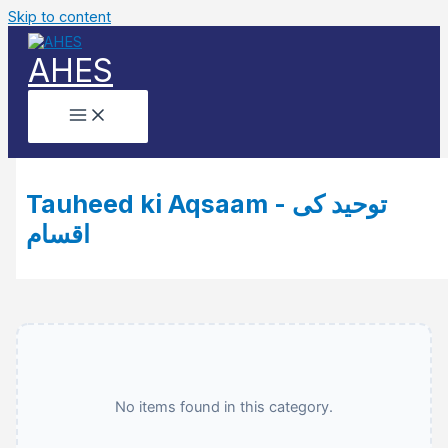
Skip to content
AHES
Tauheed ki Aqsaam - توحید کی
اقسام
No items found in this category.