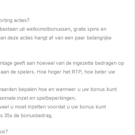
orting acties?
n bestaan uit welkomstbonussen, gratis spins en
van deze acties hangt af van een paar belangrijke
ntage geeft aan hoeveel van de ingezette bedragen op
 aan de spelers. Hoe hoger het RTP, hoe beter uw
aarden bepalen hoe en wanneer u uw bonus kunt
aximale inzet en spelbeperkingen.
veel u moet inzetten voordat u uw bonus kunt
is 35x de bonusbedrag.
nus?