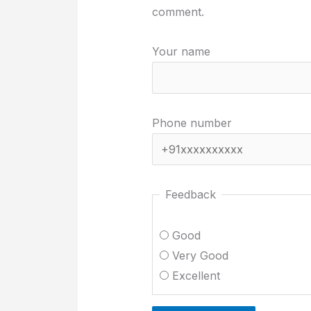
comment.
Your name
Phone number
Feedback
Good
Very Good
Excellent