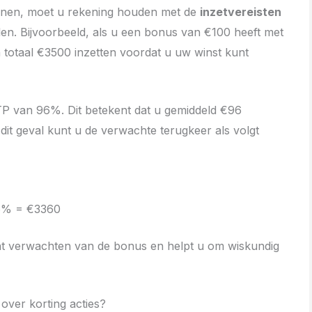
nen, moet u rekening houden met de
inzetvereisten
elen. Bijvoorbeeld, als u een bonus van €100 heeft met
n totaal €3500 inzetten voordat u uw winst kunt
RTP van 96%. Dit betekent dat u gemiddeld €96
n dit geval kunt u de verwachte terugkeer als volgt
96% = €3360
kunt verwachten van de bonus en helpt u om wiskundig
ver korting acties?