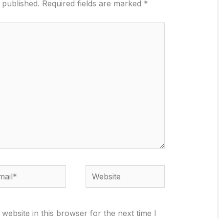
 published.
Required fields are marked
*
il*
Website
ebsite in this browser for the next time I