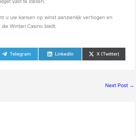
et vast te stellen.
unt u uw kansen op winst aanzienlijk verhogen en
 die Wintari Casino biedt.
Telegram
LinkedIn
X (Twitter)
Next Post
→