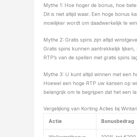
Mythe 1: Hoe hoger de bonus, hoe beter
Dit is niet altijd waar. Een hoge bonus k
moeilijker wordt om daadwerkelijk te w
Mythe 2: Gratis spins zijn altijd winstgev
Gratis spins kunnen aantrekkelijk lijke
RTP’s van de spellen met gratis spins la
Mythe 3: U kunt altijd winnen met een 
Hoewel een hoge RTP uw kansen op winst
belangrijk om te begrijpen dat het een l
Vergelijking van Korting Acties bij Wintar
Actie
Bonusbedrag