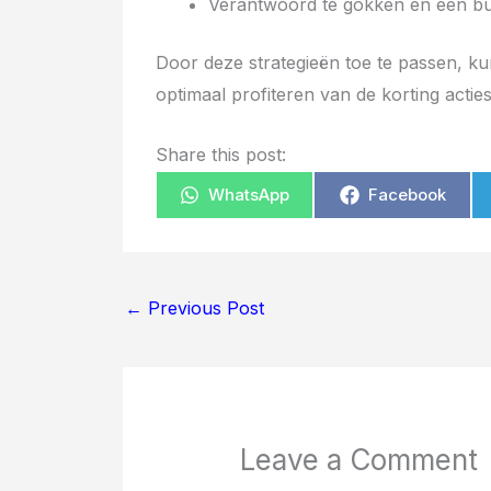
Verantwoord te gokken en een budg
Door deze strategieën toe te passen, k
optimaal profiteren van de korting acties
Share this post:
WhatsApp
Facebook
←
Previous Post
Leave a Comment