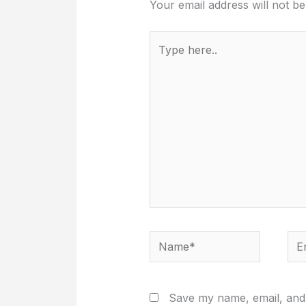
Your email address will not be
Type
here..
Name*
Ema
Save my name, email, and w