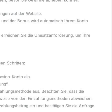
ngen auf der Website.
h und der Bonus wird automatisch Ihrem Konto
 erreichen Sie die Umsatzanforderung, um Ihre
en Schritten:
Casino-Konto ein.
ung“.
ahlungsmethode aus. Beachten Sie, dass die
weise von den Einzahlungsmethoden abweichen.
hlungsbetrag ein und bestätigen Sie die Anfrage.