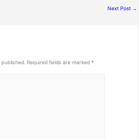
Next Post
→
 published.
Required fields are marked
*