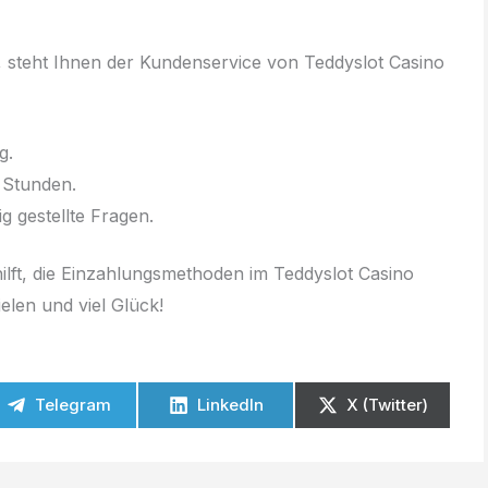
steht Ihnen der Kundenservice von Teddyslot Casino
g.
 Stunden.
g gestellte Fragen.
hilft, die Einzahlungsmethoden im Teddyslot Casino
elen und viel Glück!
Telegram
LinkedIn
X (Twitter)