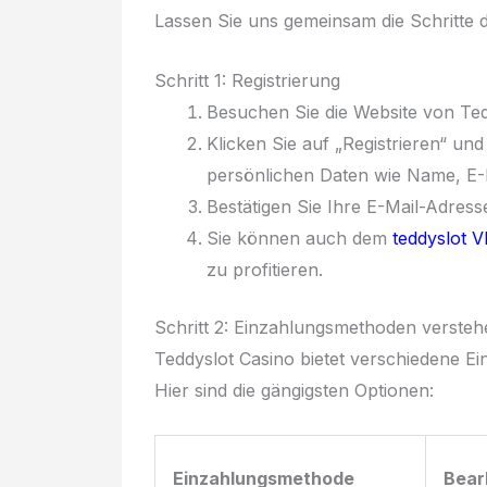
Lassen Sie uns gemeinsam die Schritte
Schritt 1: Registrierung
Besuchen Sie die Website von Ted
Klicken Sie auf „Registrieren“ un
persönlichen Daten wie Name, E-
Bestätigen Sie Ihre E-Mail-Adress
Sie können auch dem
teddyslot 
zu profitieren.
Schritt 2: Einzahlungsmethoden versteh
Teddyslot Casino bietet verschiedene E
Hier sind die gängigsten Optionen:
Einzahlungsmethode
Bear