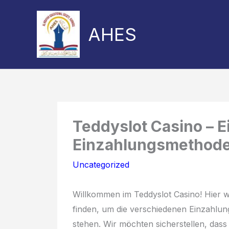
Skip
to
AHES
content
Share
Share
on
on
Teddyslot Casino – E
Einzahlungsmethod
Uncategorized
Willkommen im Teddyslot Casino! Hier 
finden, um die verschiedenen Einzahlu
stehen. Wir möchten sicherstellen, dass