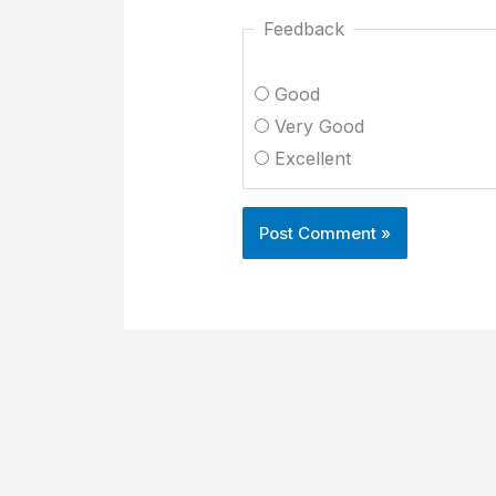
Feedback
Good
Very Good
Excellent