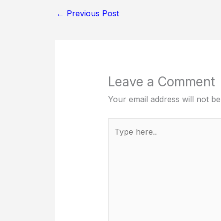
←
Previous Post
Leave a Comment
Your email address will not be
Type
here..