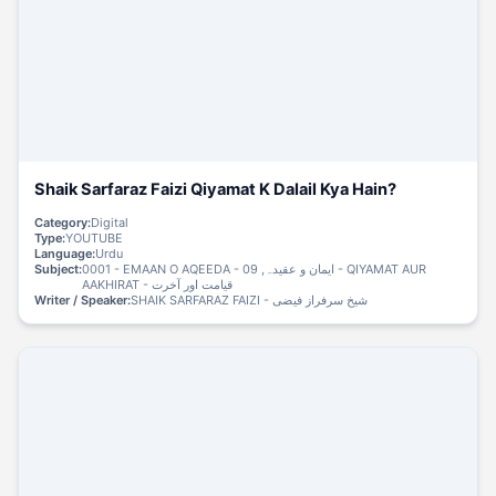
Shaik Sarfaraz Faizi Qiyamat K Dalail Kya Hain?
Category:
Digital
Type:
YOUTUBE
Language:
Urdu
Subject:
0001 - EMAAN O AQEEDA - ایمان و عقیدہ, 09 - QIYAMAT AUR
AAKHIRAT - قیامت اور آخرت
Writer / Speaker:
SHAIK SARFARAZ FAIZI - شیخ سرفراز فیضی