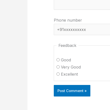
Phone number
Feedback
Good
Very Good
Excellent