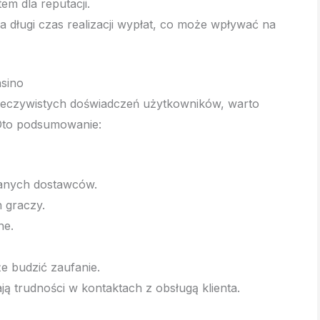
em dla reputacji.
a długi czas realizacji wypłat, co może wpływać na
asino
zeczywistych doświadczeń użytkowników, warto
 Oto podsumowanie:
anych dostawców.
 graczy.
ne.
e budzić zaufanie.
ją trudności w kontaktach z obsługą klienta.