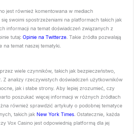
ino jest również komentowana w mediach
się swoimi spostrzeżeniami na platformach takich jak
ch informacji na temat doświadczeń związanych z
nie tutaj:
Opinie na Twitterze
. Takie źródła pozwalają
e na temat naszej tematyki.
 przez wiele czynników, takich jak bezpieczeństwo,
er. Z analizy rzeczywistych doświadczeń użytkowników
ne, jak i słabe strony. Aby lepiej zrozumieć, czy
warto poszukać więcej informacji w różnych źródłach
ożna również sprawdzić artykuły o podobnej tematyce
ych, takich jak
New York Times
. Ostatecznie, każda
y Vox Casino jest odpowiednią platformą dla jej