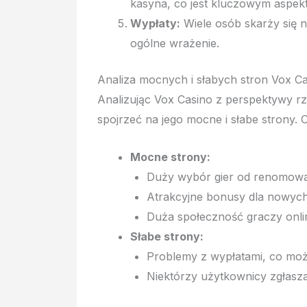
kasyna, co jest kluczowym aspekt
Wypłaty:
Wiele osób skarży się n
ogólne wrażenie.
Analiza mocnych i słabych stron Vox C
Analizując Vox Casino z perspektywy r
spojrzeć na jego mocne i słabe strony.
Mocne strony:
Duży wybór gier od renomow
Atrakcyjne bonusy dla nowych
Duża społeczność graczy onli
Słabe strony:
Problemy z wypłatami, co moż
Niektórzy użytkownicy zgłasza