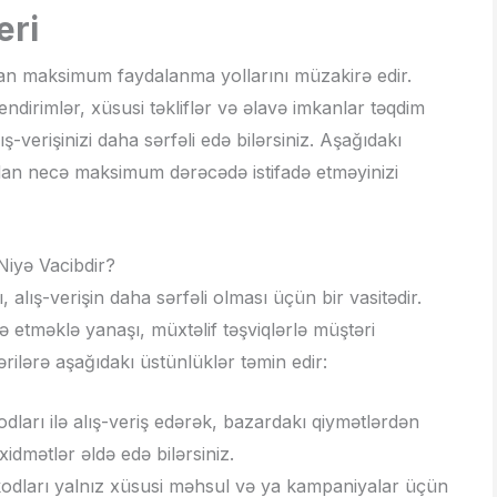
eri
n maksimum faydalanma yollarını müzakirə edir.
dirimlər, xüsusi təkliflər və əlavə imkanlar təqdim
ş-verişinizi daha sərfəli edə bilərsiniz. Aşağıdakı
an necə maksimum dərəcədə istifadə etməyinizi
iyə Vacibdir?
lış-verişin daha sərfəli olması üçün bir vasitədir.
 etməklə yanaşı, müxtəlif təşviqlərlə müştəri
rilərə aşağıdakı üstünlüklər təmin edir:
ları ilə alış-veriş edərək, bazardakı qiymətlərdən
idmətlər əldə edə bilərsiniz.
kodları yalnız xüsusi məhsul və ya kampaniyalar üçün