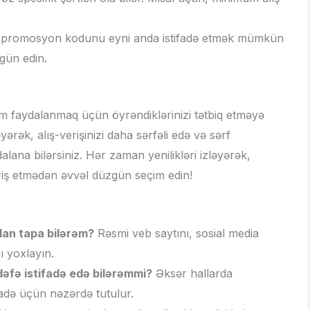
ki promosyon kodunu eyni anda istifadə etmək mümkün
gün edin.
faydalanmaq üçün öyrəndiklərinizi tətbiq etməyə
yərək, alış-verişinizi daha sərfəli edə və sərf
ana bilərsiniz. Hər zaman yenilikləri izləyərək,
veriş etmədən əvvəl düzgün seçim edin!
dan tapa bilərəm?
Rəsmi veb saytını, sosial media
ı yoxlayın.
əfə istifadə edə bilərəmmi?
Əksər hallarda
fadə üçün nəzərdə tutulur.