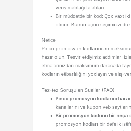
veriş məbləği tələbləri.
Bir müddətdə bir kod: Çox vaxt i
olmur. Bunun üçün seçiminizi düz
Nəticə
Pinco promosyon kodlarından maksimum 
hazır olun. Təsvir etdiyimiz addımları izlə
etmələrinizdən maksimum dərəcədə faydal
kodların etibarlılığını yoxlayın və alış-
Tez-tez Soruşulan Suallar (FAQ)
Pinco promosyon kodlarını hara
kanallarını və kupon veb saytların
Bir promosyon kodunu bir neçə d
promosyon kodları bir dəfəlik isti