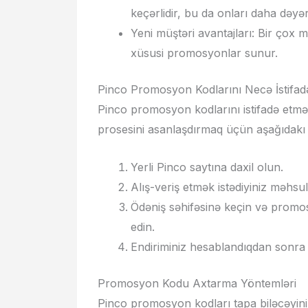
keçərlidir, bu da onları daha dəyərl
Yeni müştəri avantajları: Bir çox 
xüsusi promosyonlar sunur.
Pinco Promosyon Kodlarını Necə İstifad
Pinco promosyon kodlarını istifadə etmək
prosesini asanlaşdırmaq üçün aşağıdakı ad
Yerli Pinco saytına daxil olun.
Alış-veriş etmək istədiyiniz məhsul
Ödəniş səhifəsinə keçin və prom
edin.
Endiriminiz hesablandıqdan sonra
Promosyon Kodu Axtarma Yöntemləri
Pinco promosyon kodları tapa biləcəyini