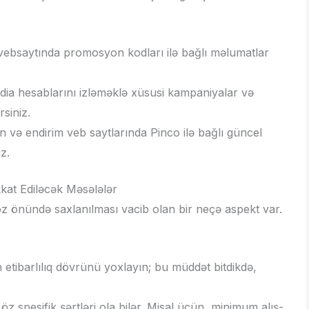
vebsaytında promosyon kodları ilə bağlı məlumatlar
dia hesablarını izləməklə xüsusi kampaniyalar və
siniz.
n və endirim veb saytlarında Pinco ilə bağlı güncel
z.
kat Ediləcək Məsələlər
z önündə saxlanılması vacib olan bir neçə aspekt var.
etibarlılıq dövrünü yoxlayın; bu müddət bitdikdə,
 spesifik şərtləri ola bilər. Misal üçün, minimum alış-