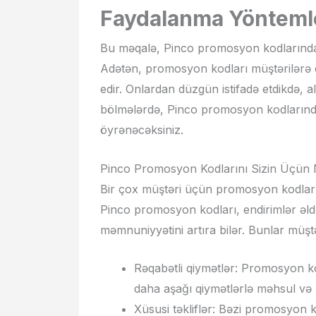
Faydalanma Yönteml
Bu məqalə, Pinco promosyon kodlarında
Adətən, promosyon kodları müştərilərə en
edir. Onlardan düzgün istifadə etdikdə, alı
bölmələrdə, Pinco promosyon kodlarınd
öyrənəcəksiniz.
Pinco Promosyon Kodlarını Sizin Üçün N
Bir çox müştəri üçün promosyon kodları, a
Pinco promosyon kodları, endirimlər əldə
məmnuniyyətini artıra bilər. Bunlar müştə
Rəqabətli qiymətlər: Promosyon kod
daha aşağı qiymətlərlə məhsul və x
Xüsusi təkliflər: Bəzi promosyon 