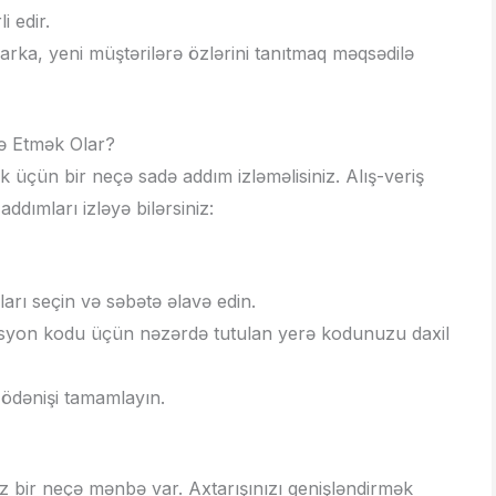
i edir.
marka, yeni müştərilərə özlərini tanıtmaq məqsədilə
ə Etmək Olar?
 üçün bir neçə sadə addım izləməlisiniz. Alış-veriş
dımları izləyə bilərsiniz:
ları seçin və səbətə əlavə edin.
osyon kodu üçün nəzərdə tutulan yerə kodunuzu daxil
 ödənişi tamamlayın.
z bir neçə mənbə var. Axtarışınızı genişləndirmək