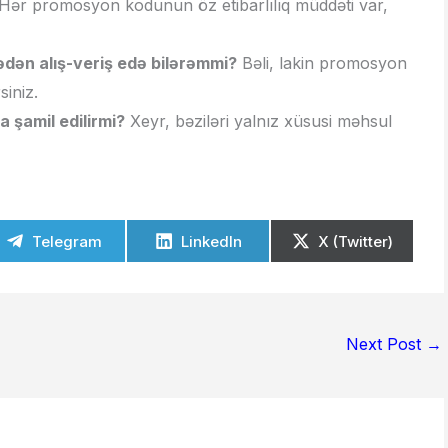
Hər promosyon kodunun öz etibarlılıq müddəti var,
dən alış-veriş edə bilərəmmi?
Bəli, lakin promosyon
siniz.
 şamil edilirmi?
Xeyr, bəziləri yalnız xüsusi məhsul
Telegram
LinkedIn
X (Twitter)
Next Post
→