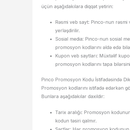
üçün aşağıdakılara diqqət yetirin:
Rəsmi veb sayt: Pinco-nun rəsmi 
yerləşdirilir.
Sosial media: Pinco-nun sosial me
promosyon kodlarını əldə edə bilər
Kupon veb saytları: Müxtəlif kupo
promosyon kodlarını tapa bilərsini
Pinco Promosyon Kodu İstifadəsində Dik
Promosyon kodlarını istifadə edərkən gö
Bunlara aşağıdakılar daxildir:
Tarix aralığı: Promosyon kodunun 
kodun təsiri qalmır.
Şərtlər: Hər promosyon kodunun öz