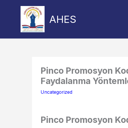
Skip
to
AHES
content
Share
Share
on
on
Pinco Promosyon Ko
Faydalanma Yönteml
Uncategorized
Pinco Promosyon Ko