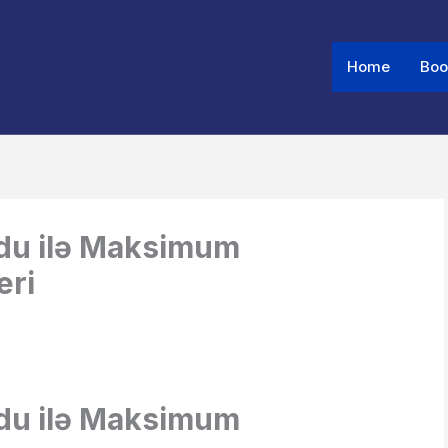
Home
Boo
Share
Share
Share
on
on
on
du ilə Maksimum
eri
du ilə Maksimum