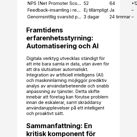
NPS (Net Promoter Score)
52
64
+1
Feedback-insamling i realtid
Ej tillämpligt
Ja
–
Genomsnittlig svarstid på feedback
3 dagar
24 timmar
–
Framtidens
erfarenhetsstyrning:
Automatisering och AI
Digitala verktyg utvecklas ständigt för
att inte bara samla in data, utan även för
att dra slutsatser automatiskt.
Integration av artificiell intelligens (AI)
och maskininlärning möjliggör prediktiv
analys av användarbeteende och snabb
anpassning av tjänster. Detta skifte
innebär att företag kan förutse problem
innan de eskalerar, samt skräddarsy
användarupplevelser på ett intelligent
och proaktivt sätt.
Sammanfattning: En
kritisk komponent för