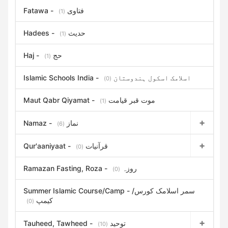
Fatawa - فتاوی
(1)
Hadees - حدیث
(1)
Haj - حج
(1)
Islamic Schools India - اسلامک اسکول ہندوستان
(0)
Maut Qabr Qiyamat - موت قبر قیامت
(1)
Namaz - نماز
(6)
Qur'aaniyaat - قرآنیات
(0)
Ramazan Fasting, Roza - روزہ
(0)
Summer Islamic Course/Camp - سمر اسلامک کورس/
کیمپ
(0)
Tauheed, Tawheed - توحید
(10)