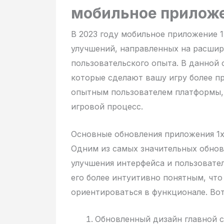
мобильное приложе
В 2023 году мобильное приложение 
улучшений, направленных на расшир
пользовательского опыта. В данной
которые сделают вашу игру более пр
опытным пользователем платформы, 
игровой процесс.
Основные обновления приложения 1xb
Одним из самых значительных обновл
улучшения интерфейса и пользовате
его более интуитивно понятным, чт
ориентироваться в функционале. Во
Обновленный дизайн главной с