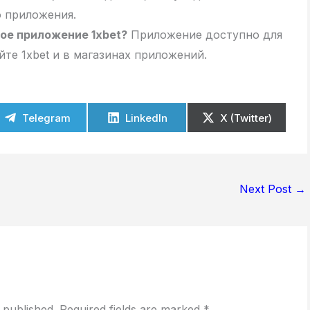
 приложения.
ое приложение 1xbet?
Приложение доступно для
те 1xbet и в магазинах приложений.
Telegram
LinkedIn
X (Twitter)
Next Post
→
 published.
Required fields are marked
*