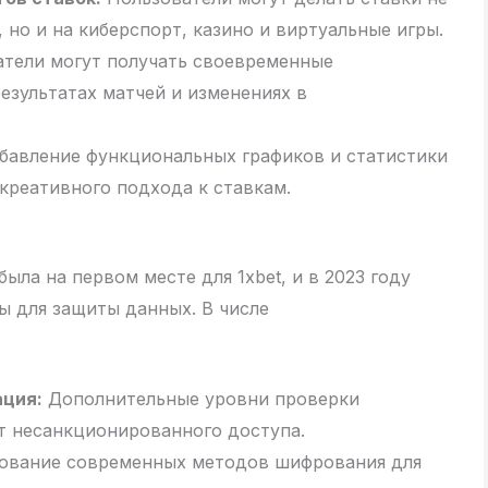
 но и на киберспорт, казино и виртуальные игры.
атели могут получать своевременные
езультатах матчей и изменениях в
авление функциональных графиков и статистики
 креативного подхода к ставкам.
ыла на первом месте для 1xbet, и в 2023 году
 для защиты данных. В числе
ция:
Дополнительные уровни проверки
т несанкционированного доступа.
ование современных методов шифрования для