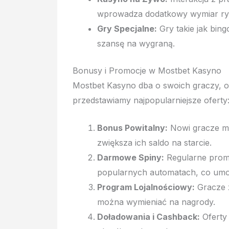
wprowadza dodatkowy wymiar rywa
Gry Specjalne:
Gry takie jak bing
szansę na wygraną.
Bonusy i Promocje w Mostbet Kasyno
Mostbet Kasyno dba o swoich graczy, o
przedstawiamy najpopularniejsze oferty
Bonus Powitalny:
Nowi gracze mo
zwiększa ich saldo na starcie.
Darmowe Spiny:
Regularne prom
popularnych automatach, co umo
Program Lojalnościowy:
Gracze z
można wymieniać na nagrody.
Doładowania i Cashback:
Oferty 