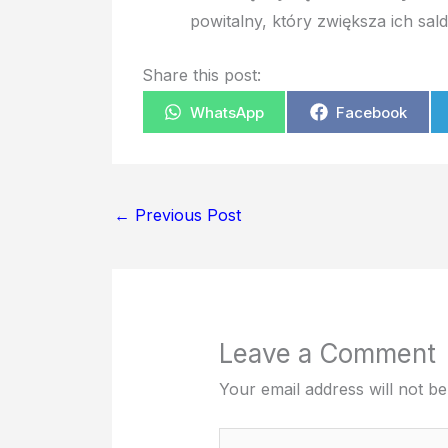
powitalny, który zwiększa ich sald
Share this post:
WhatsApp
Facebook
←
Previous Post
Leave a Comment
Your email address will not be
Type