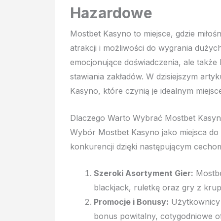
Hazardowe
Mostbet Kasyno to miejsce, gdzie miło
atrakcji i możliwości do wygrania dużyc
emocjonujące doświadczenia, ale także
stawiania zakładów. W dzisiejszym art
Kasyno, które czynią je idealnym miejsc
Dlaczego Warto Wybrać Mostbet Kasy
Wybór Mostbet Kasyno jako miejsca do g
konkurencji dzięki następującym cecho
Szeroki Asortyment Gier:
Mostbet
blackjack, ruletkę oraz gry z kru
Promocje i Bonusy:
Użytkownicy m
bonus powitalny, cotygodniowe of