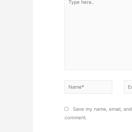
here..
Name*
Ema
Save my name, email, and w
comment.