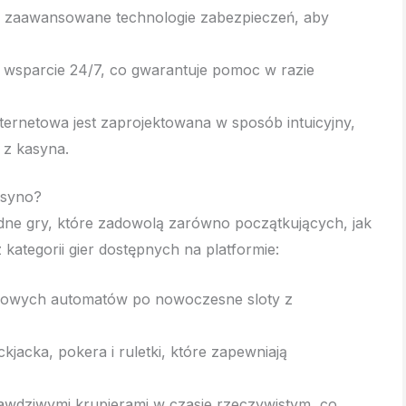
 zaawansowane technologie zabezpieczeń, aby
 wsparcie 24/7, co gwarantuje pomoc w razie
ternetowa jest zaprojektowana w sposób intuicyjny,
e z kasyna.
asyno?
ne gry, które zadowolą zarówno początkujących, jak
 kategorii gier dostępnych na platformie:
owych automatów po nowoczesne sloty z
jacka, pokera i ruletki, które zapewniają
rawdziwymi krupierami w czasie rzeczywistym, co