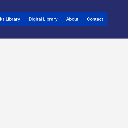
ks Library
Digital Library
About
Contact