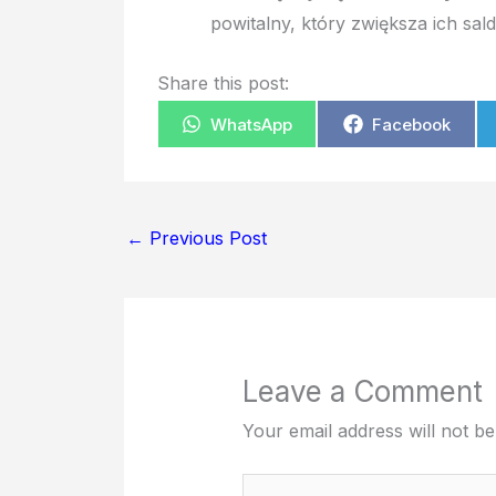
powitalny, który zwiększa ich sald
Share this post:
WhatsApp
Facebook
←
Previous Post
Leave a Comment
Your email address will not be
Type