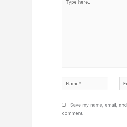
here..
Name*
Ema
Save my name, email, and w
comment.