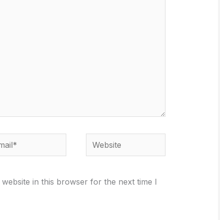
il*
Website
ebsite in this browser for the next time I