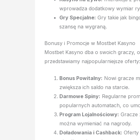
wprowadza dodatkowy wymiar rywa
Gry Specjalne:
Gry takie jak bing
szansę na wygraną.
Bonusy i Promocje w Mostbet Kasyno
Mostbet Kasyno dba o swoich graczy, o
przedstawiamy najpopularniejsze oferty
Bonus Powitalny:
Nowi gracze mo
zwiększa ich saldo na starcie.
Darmowe Spiny:
Regularne prom
popularnych automatach, co umo
Program Lojalnościowy:
Gracze z
można wymieniać na nagrody.
Doładowania i Cashback:
Oferty 