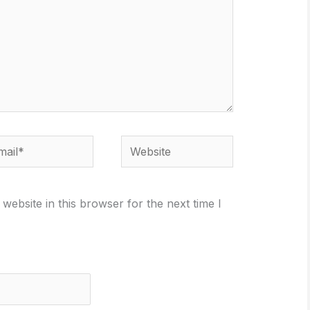
il*
Website
ebsite in this browser for the next time I