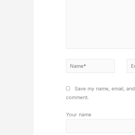
Name*
Ema
Save my name, email, and w
comment.
Your name