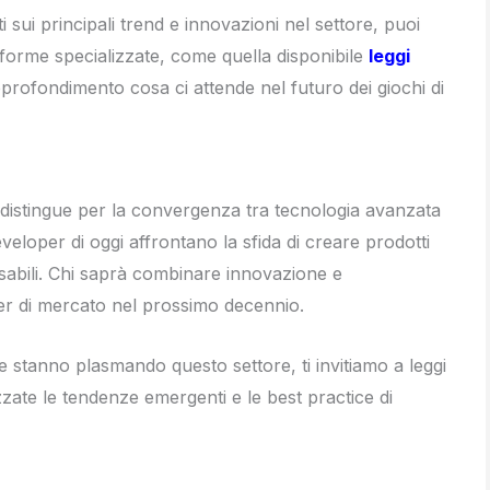
sui principali trend e innovazioni nel settore, puoi
taforme specializzate, come quella disponibile
leggi
profondimento cosa ci attende nel futuro dei giochi di
i distingue per la convergenza tra tecnologia avanzata
eloper di oggi affrontano la sfida di creare prodotti
sabili. Chi saprà combinare innovazione e
der di mercato nel prossimo decennio.
e stanno plasmando questo settore, ti invitiamo a leggi
zate le tendenze emergenti e le best practice di