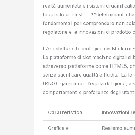
realtà aumentata e i sistemi di gamificat
In questo contesto, i **determinanti che
fondamentali per comprendere non solo 
regolatorie e le innovazioni di prodotto
L’Architettura Tecnologica dei Moderni S
Le piattaforme di slot machine digitali si
attraverso piattaforme come HTML5, che
senza sacrificare qualità e fluidità. La l
(RNG), garantendo l’equità del gioco, e s
comportamenti e preferenze degli utenti
Caratteristica
Innovazioni r
Grafica e
Realismo aume