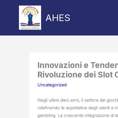
Skip
to
AHES
content
Share
Share
on
on
Innovazioni e Tenden
Rivoluzione dei Slot 
Uncategorized
Negli ultimi dieci anni, il settore dei gi
ridefinendo le aspettative degli utenti e
gambling. La crescente integrazione di te