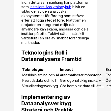
Inom detta sammanhang har plattformar
som
installera Analytologyhub
blivit en
viktig del av den analytiska
ekosystemet för företag som strävar
efter att ligga steget före. Plattformen
erbjuder en integrerad miljö där
användare kan skapa, anpassa och dela
insikter på ett effektivt sätt — särskilt
värdefullt i en era av snabbt föränderliga
marknader.
Teknologins Roll i
Dataanalysens Framtid
Teknologier
Impact
Ex
Maskininlärning och AI
Automatiserar mönsterigenkänning och prediktiv analys för att förbättra strategisk planering.
Realtidsdata och IoT
Ger ögonblicklig insikt, vilket möjliggör snabba åtgärder och förbättrad operativ effektivitet.
Visualiseringsverktyg
Gör komplex data till lättförståeliga insikter för beslutsfattare.
Implementering av
Dataanalysverktyg:
Strategi och Praktik