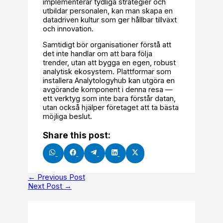
implementerar tydliga strategier och
utbildar personalen, kan man skapa en
datadriven kultur som ger hållbar tillväxt
och innovation.
Samtidigt bör organisationer förstå att
det inte handlar om att bara följa
trender, utan att bygga en egen, robust
analytisk ekosystem. Plattformar som
installera Analytologyhub kan utgöra en
avgörande komponent i denna resa —
ett verktyg som inte bara förstår datan,
utan också hjälper företaget att ta bästa
möjliga beslut.
Share this post:
Share
Share
Share
Share
Share
on
on
on
on
on
WhatsApp
Facebook
Telegram
LinkedIn
X
(Twitter)
←
Previous Post
Next Post
→