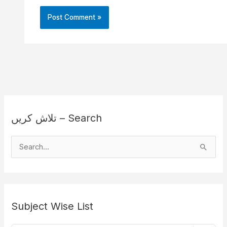
تلاش کریں – Search
S
e
a
r
Subject Wise List
c
h