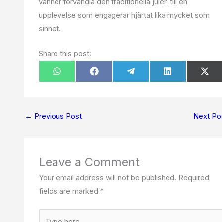
vänner förvandla den traditionella julen till en
upplevelse som engagerar hjärtat lika mycket som
sinnet.
Share this post:
Share
Share
Share
Share
Sha
W
F
T
L
X
on
on
on
on
on
h
a
e
i
(
a
c
l
n
T
t
e
e
k
w
s
b
g
e
i
A
o
r
d
t
p
o
a
I
t
←
Previous Post
Next Po
p
k
m
n
e
r
)
Leave a Comment
Your email address will not be published.
Required
fields are marked
*
Type