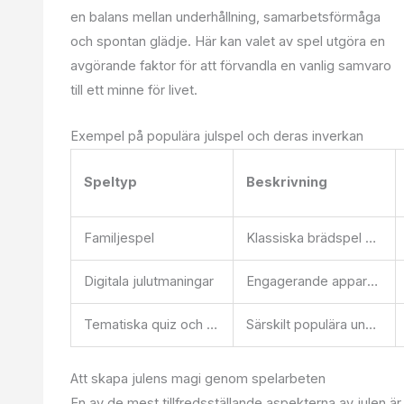
en balans mellan underhållning, samarbetsförmåga
och spontan glädje. Här kan valet av spel utgöra en
avgörande faktor för att förvandla en vanlig samvaro
till ett minne för livet.
Exempel på populära julspel och deras inverkan
Speltyp
Beskrivning
Familjespel
Klassiska brädspel som
C
Digitala julutmaningar
Engagerande appar och online-aktiviteter relaterade till julen
Tematiska quiz och skämtspel
Särskilt populära under julens festligheter
Att skapa julens magi genom spelarbeten
En av de mest tillfredsställande aspekterna av julen är