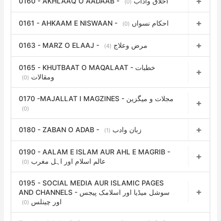
0160 - AKHLAAQ O AADAAB - اخلاق وآداب
(0)
0161 - AHKAAM E NISWAAN - احکام نسواں
(0)
0163 - MARZ O ELAAJ - مرض وعلاج
(4)
0165 - KHUTBAAT O MAQALAAT - خطبات
ومقالات
(0)
0170 -MAJALLAT I MAGZINES - مجلات و میگزین
(0)
0180 - ZABAN O ADAB - زبان وادب
(1)
0190 - AALAM E ISLAM AUR AHL E MAGRIB -
عالم اسلام اور اہل مغرب
(0)
0195 - SOCIAL MEDIA AUR ISLAMIC PAGES
AND CHANNELS - سوشل میڈیا اور اسلامک پیجس
اور چینلس
(0)