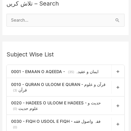
تلاش کریں – Search
S
e
a
r
Subject Wise List
c
h
0001 - EMAAN O AQEEDA - ایمان و عقیدہ
f
(35)
o
0010 - QURAN O ULOOM E QURAN - قرآن و علوم
r
قرآن
(3)
:
0020 - HADEES O ULOOM E HADEES - حدیث و
علوم حدیث
(0)
0030 - FIQH O USOOL E FIQH - فقہ واصول فقه
(0)