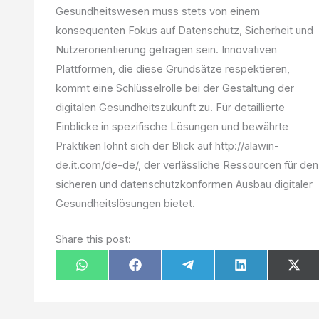
Gesundheitswesen muss stets von einem
konsequenten Fokus auf Datenschutz, Sicherheit und
Nutzerorientierung getragen sein. Innovativen
Plattformen, die diese Grundsätze respektieren,
kommt eine Schlüsselrolle bei der Gestaltung der
digitalen Gesundheitszukunft zu. Für detaillierte
Einblicke in spezifische Lösungen und bewährte
Praktiken lohnt sich der Blick auf http://alawin-
de.it.com/de-de/, der verlässliche Ressourcen für den
sicheren und datenschutzkonformen Ausbau digitaler
Gesundheitslösungen bietet.
Share this post:
Share
Share
Share
Share
Sha
W
F
T
L
X
on
on
on
on
on
h
a
e
i
(
a
c
l
n
T
t
e
e
k
w
s
b
g
e
i
A
o
r
d
t