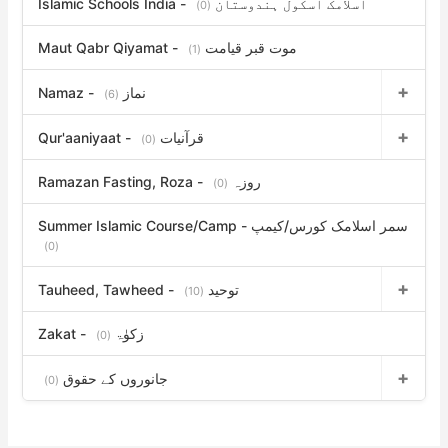
Islamic Schools India - اسلامک اسکول ہندوستان
(0)
Maut Qabr Qiyamat - موت قبر قیامت
(1)
Namaz - نماز
(6)
Qur'aaniyaat - قرآنیات
(0)
Ramazan Fasting, Roza - روزہ
(0)
Summer Islamic Course/Camp - سمر اسلامک کورس/کیمپ
(0)
Tauheed, Tawheed - توحید
(10)
Zakat - زکوٰۃ
(0)
جانوروں کے حقوق
(0)