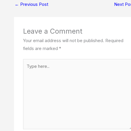
p
o
a
I
t
←
Previous Post
Next Po
p
k
m
n
e
r
)
Leave a Comment
Your email address will not be published.
Required
fields are marked
*
Type
here..