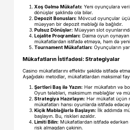
Xoş Gəlmə Mükafatı:
Yeni oyunçulara veri
dönüşlər şəklində ola bilər.
Depozit Bonusları:
Mövcud oyunçular üçün 
müəyyən bir depozit məbləği ilə bağlıdır.
Pulsuz Dönüşlər:
Müəyyən slot oyunlarında
Lojalite Proqramları:
Daima oyun oynayan m
mükafatlardan istifadə etməyə, həm də yen
Tournament Mükafatları:
Oyunçuların yarış
Mükafatların İstifadəsi: Strategiyalar
Casino mükafatlarını effektiv şəkildə istifadə e
Aşağıdakı metodlar, mükafatlardan maksimal f
Şərtləri Baş ilə Yazın:
Hər mükafatın və bonu
Oyun tələbləri, maksimum məbləğlər və müd
Strategiya Hazırlayın:
Hər mükafat üçün mi
mükafatları hansı oyunlarda istifadə edəcəyi
Kiçik Məbləğlərlə Başlayın:
İlk addımda mük
başlayın. Bu, riskləri azaldır.
Limiti Bilin:
Mükafatlardan istifadə edərkən 
risk almaqdan çəkinin.