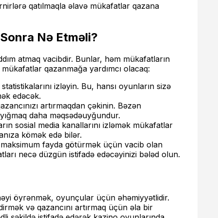
rnirlərə qatılmaqla əlavə mükafatlar qazana
 Sonra Nə Etməli?
addım atmaq vacibdir. Bunlar, həm mükafatların
n mükafatlar qazanmağa yardımcı olacaq:
tatistikalarını izləyin. Bu, hansı oyunların sizə
mək edəcək.
zancınızı artırmaqdan çəkinin. Bəzən
ə yığmaq daha məqsədəuyğundur.
rın sosial media kanallarını izləmək mükafatlar
nıza kömək edə bilər.
 maksimum fayda götürmək üçün vacib olan
tları necə düzgün istifadə edəcəyinizi bələd olun.
əyi öyrənmək, oyunçular üçün əhəmiyyətlidir.
ndirmək və qazancını artırmaq üçün əla bir
i şəkildə istifadə edərək kazino oyunlarında