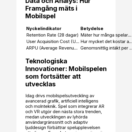
Data och Analys: Hur
Framgång mäts i
Mobilspel
Nyckelindikator
Betydelse
Retention Rate (28 dagar)
Mäter hur många spelare som fortsätter spela efter en månad
User Acquisition Cost (UAC)
Hur mycket det kostar att attrahera en ny
ARPU (Average Revenue Per User)
Genomsnittlig intäkt per akt
Teknologiska
Innovationer: Mobilspelen
som fortsätter att
utvecklas
Idag drivs mobilspelsutveckling av
avancerad grafik, artificiell intelligens
och molnteknik. Spel som integrerar AR
och VR utgör den nästa stora trenden,
medan utvecklingen av lyhörda
användargränssnitt och adaptiv
ljuddesign förbättrar spelupplevelsen