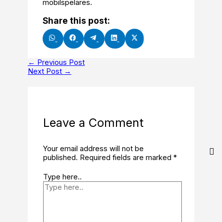
mobilspelares.
Share this post:
Share
Share
Share
Share
Share
on
on
on
on
on
WhatsApp
Facebook
Telegram
LinkedIn
X
(Twitter)
←
Previous Post
Next Post
→
Leave a Comment
Your email address will not be
published.
Required fields are marked
*
Type here..