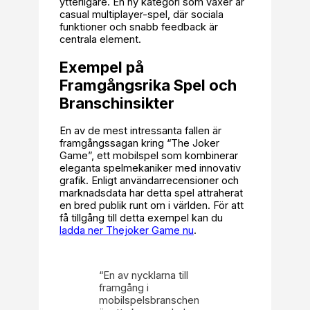
ytterligare. En ny kategori som växer är
casual multiplayer-spel, där sociala
funktioner och snabb feedback är
centrala element.
Exempel på
Framgångsrika Spel och
Branschinsikter
En av de mest intressanta fallen är
framgångssagan kring “The Joker
Game”, ett mobilspel som kombinerar
eleganta spelmekaniker med innovativ
grafik. Enligt användarrecensioner och
marknadsdata har detta spel attraherat
en bred publik runt om i världen. För att
få tillgång till detta exempel kan du
ladda ner Thejoker Game nu
.
“En av nycklarna till
framgång i
mobilspelsbranschen