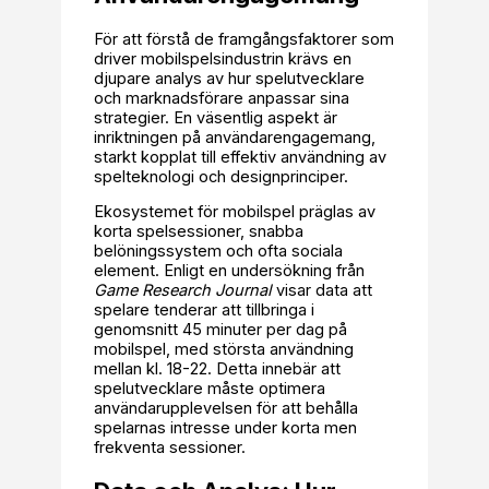
För att förstå de framgångsfaktorer som
driver mobilspelsindustrin krävs en
djupare analys av hur spelutvecklare
och marknadsförare anpassar sina
strategier. En väsentlig aspekt är
inriktningen på användarengagemang,
starkt kopplat till effektiv användning av
spelteknologi och designprinciper.
Ekosystemet för mobilspel präglas av
korta spelsessioner, snabba
belöningssystem och ofta sociala
element. Enligt en undersökning från
Game Research Journal
visar data att
spelare tenderar att tillbringa i
genomsnitt 45 minuter per dag på
mobilspel, med största användning
mellan kl. 18-22. Detta innebär att
spelutvecklare måste optimera
användarupplevelsen för att behålla
spelarnas intresse under korta men
frekventa sessioner.