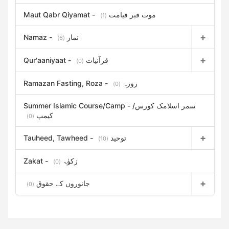
Maut Qabr Qiyamat - موت قبر قیامت
(1)
Namaz - نماز
(6)
Qur'aaniyaat - قرآنیات
(0)
Ramazan Fasting, Roza - روزہ
(0)
Summer Islamic Course/Camp - سمر اسلامک کورس/
کیمپ
(0)
Tauheed, Tawheed - توحید
(10)
Zakat - زکوٰۃ
(0)
جانوروں کے حقوق
(0)