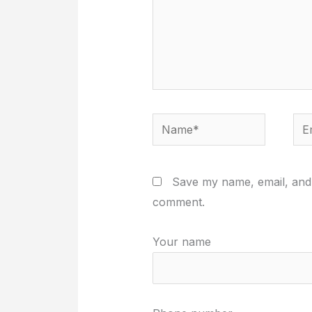
Name*
Ema
Save my name, email, and w
comment.
Your name