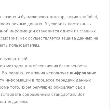
казино и букмекерских контор, таких как 1xbet,
своих личных данных. В условиях постоянных
ичной информации становится одной из главных
ассмотрит, как осуществляется защита данных на
нать пользователям.
пользователей
во методов для обеспечения безопасности
. Во-первых, компания использует
шифрование
иту информации в процессе передачи данных
оме того, 1xbet регулярно обновляет свои
етствовать современным стандартам. Вот
ащиты данных: