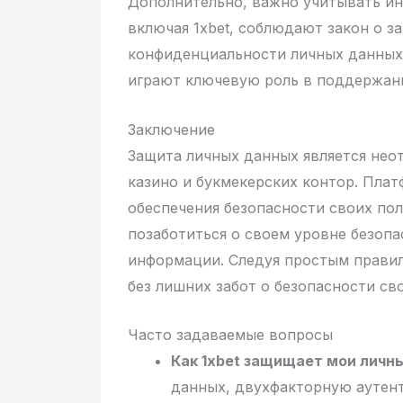
Дополнительно, важно учитывать ин
включая 1xbet, соблюдают закон о з
конфиденциальности личных данных
играют ключевую роль в поддержани
Заключение
Защита личных данных является нео
казино и букмекерских контор. Пла
обеспечения безопасности своих по
позаботиться о своем уровне безоп
информации. Следуя простым правил
без лишних забот о безопасности св
Часто задаваемые вопросы
Как 1xbet защищает мои личн
данных, двухфакторную аутент