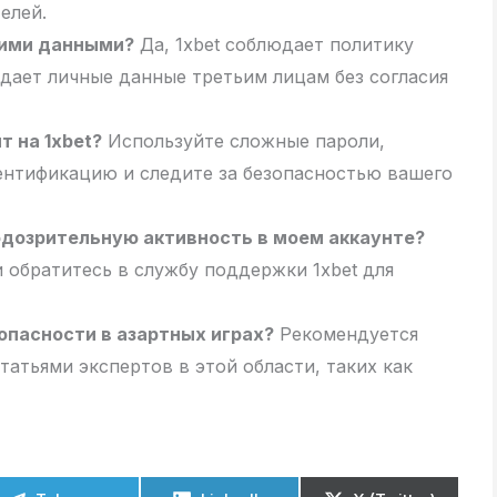
елей.
моими данными?
Да, 1xbet соблюдает политику
дает личные данные третьим лицам без согласия
т на 1xbet?
Используйте сложные пароли,
ентификацию и следите за безопасностью вашего
подозрительную активность в моем аккаунте?
 обратитесь в службу поддержки 1xbet для
опасности в азартных играх?
Рекомендуется
татьями экспертов в этой области, таких как