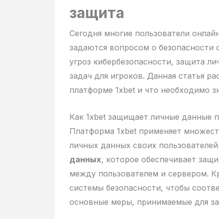
защита
Сегодня многие пользователи онлайн-
задаются вопросом о безопасности 
угроз кибербезопасности, защита л
задач для игроков. Данная статья р
платформе 1xbet и что необходимо з
Как 1xbet защищает личные данные 
Платформа 1xbet применяет множест
личных данных своих пользователей
данных
, которое обеспечивает защ
между пользователем и сервером. Кр
системы безопасности, чтобы соотв
основные меры, принимаемые для з