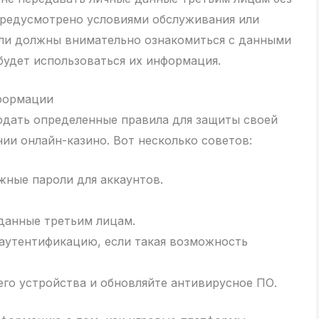
 предусмотрено условиями обслуживания или
ели должны внимательно ознакомиться с данными
будет использоваться их информация.
формации
юдать определенные правила для защиты своей
ии онлайн-казино. Вот несколько советов:
жные пароли для аккаунтов.
данные третьим лицам.
аутентификацию, если такая возможность
его устройства и обновляйте антивирусное ПО.