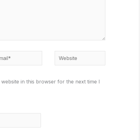
il*
Website
ebsite in this browser for the next time I