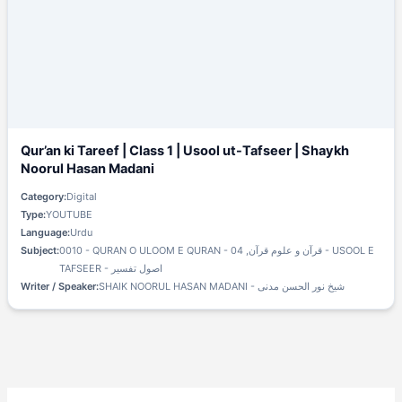
Qur’an ki Tareef | Class 1 | Usool ut-Tafseer | Shaykh
Noorul Hasan Madani
Category:
Digital
Type:
YOUTUBE
Language:
Urdu
Subject:
0010 - QURAN O ULOOM E QURAN - قرآن و علوم قرآن, 04 - USOOL E
TAFSEER - اصول تفسیر
Writer / Speaker:
SHAIK NOORUL HASAN MADANI - شیخ نور الحسن مدنی