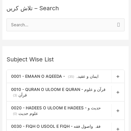
تلاش کریں – Search
S
e
a
r
Subject Wise List
c
h
0001 - EMAAN O AQEEDA - ایمان و عقیدہ
f
(35)
o
0010 - QURAN O ULOOM E QURAN - قرآن و علوم
r
قرآن
(3)
:
0020 - HADEES O ULOOM E HADEES - حدیث و
علوم حدیث
(0)
0030 - FIQH O USOOL E FIQH - فقہ واصول فقه