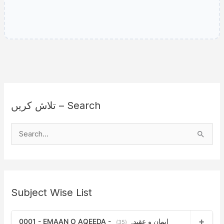
تلاش کریں – Search
S
e
a
r
Subject Wise List
c
h
0001 - EMAAN O AQEEDA - ایمان و عقیدہ
f
(35)