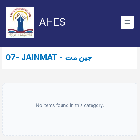
Skip
to
AHES
content
07- JAINMAT - جین مت
No items found in this category.