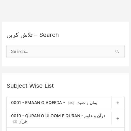
تلاش کریں – Search
S
e
a
r
Subject Wise List
c
h
0001 - EMAAN O AQEEDA - ایمان و عقیدہ
f
(35)
o
0010 - QURAN O ULOOM E QURAN - قرآن و علوم
r
قرآن
(3)
: