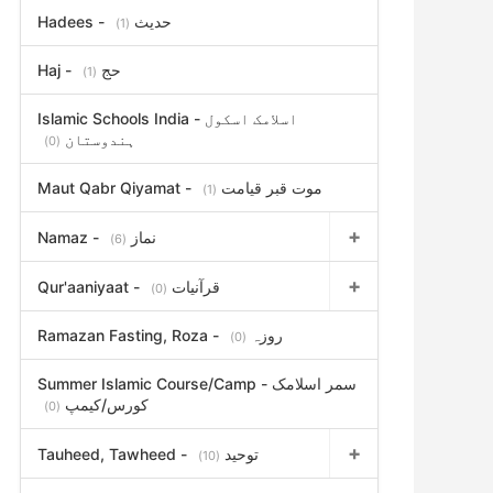
Hadees - حدیث
(1)
Haj - حج
(1)
Islamic Schools India - اسلامک اسکول
ہندوستان
(0)
Maut Qabr Qiyamat - موت قبر قیامت
(1)
Namaz - نماز
(6)
Qur'aaniyaat - قرآنیات
(0)
Ramazan Fasting, Roza - روزہ
(0)
Summer Islamic Course/Camp - سمر اسلامک
کورس/کیمپ
(0)
Tauheed, Tawheed - توحید
(10)