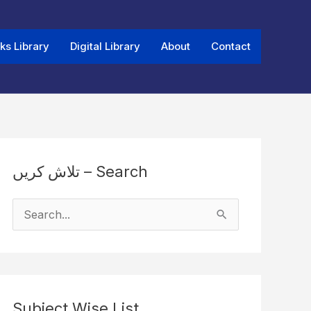
ks Library
Digital Library
About
Contact
تلاش کریں – Search
S
e
a
r
Subject Wise List
c