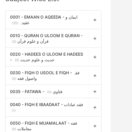
h
f
0001 - EMAAN O AQEEDA - ایمان و
عقیدہ
(35)
o
r
0010 - QURAN O ULOOM E QURAN -
قرآن و علوم قرآن
(3)
:
0020 - HADEES O ULOOM E HADEES
- حدیث و علوم حدیث
(0)
0030 - FIQH O USOOL E FIQH - فقہ
واصول فقه
(0)
0035 - FATAWA - فتاوی
(0)
0040 - FIQH E IBAADAAT - فقه عبادات
(1)
0050 - FIQH E MUAMALAAT - فقه
معاملات
(0)