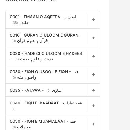
h
f
0001 - EMAAN O AQEEDA - ایمان و
عقیدہ
(35)
o
r
0010 - QURAN O ULOOM E QURAN -
قرآن و علوم قرآن
(3)
:
0020 - HADEES O ULOOM E HADEES
- حدیث و علوم حدیث
(0)
0030 - FIQH O USOOL E FIQH - فقہ
واصول فقه
(0)
0035 - FATAWA - فتاوی
(0)
0040 - FIQH E IBAADAAT - فقه عبادات
(1)
0050 - FIQH E MUAMALAAT - فقه
معاملات
(0)