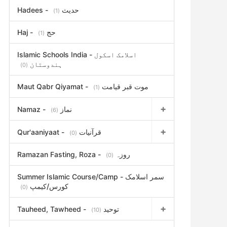
Hadees - حدیث
(1)
Haj - حج
(1)
Islamic Schools India - اسلامک اسکول
ہندوستان
(0)
Maut Qabr Qiyamat - موت قبر قیامت
(1)
Namaz - نماز
(6)
Qur'aaniyaat - قرآنیات
(0)
Ramazan Fasting, Roza - روزہ
(0)
Summer Islamic Course/Camp - سمر اسلامک
کورس/کیمپ
(0)
Tauheed, Tawheed - توحید
(10)