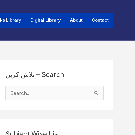
ks Library
Digital Library
About
Contact
تلاش کریں – Search
S
e
a
r
Subject Wise List
c