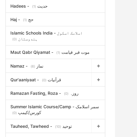
Hadees - حدیث
(1)
Haj - حج
(1)
Islamic Schools India - اسلامک اسکول
ہندوستان
(0)
Maut Qabr Qiyamat - موت قبر قیامت
(1)
Namaz - نماز
(6)
Qur'aaniyaat - قرآنیات
(0)
Ramazan Fasting, Roza - روزہ
(0)
Summer Islamic Course/Camp - سمر اسلامک
کورس/کیمپ
(0)
Tauheed, Tawheed - توحید
(10)