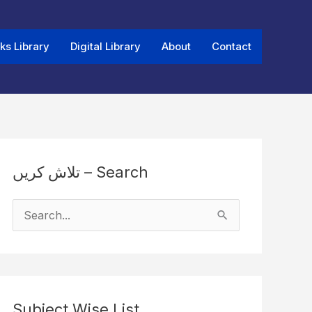
ks Library
Digital Library
About
Contact
تلاش کریں – Search
S
e
a
r
Subject Wise List
c