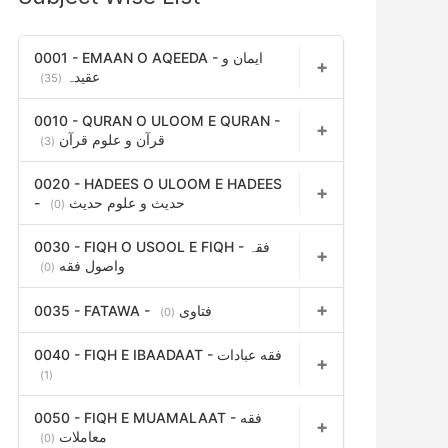
h
f
0001 - EMAAN O AQEEDA - ایمان و
عقیدہ
(35)
o
r
0010 - QURAN O ULOOM E QURAN -
قرآن و علوم قرآن
(3)
:
0020 - HADEES O ULOOM E HADEES
- حدیث و علوم حدیث
(0)
0030 - FIQH O USOOL E FIQH - فقہ
واصول فقه
(0)
0035 - FATAWA - فتاوی
(0)
0040 - FIQH E IBAADAAT - فقه عبادات
(1)
0050 - FIQH E MUAMALAAT - فقه
معاملات
(0)