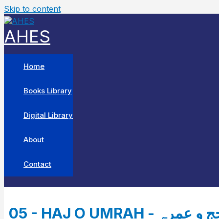
Skip to content
AHES
Home
Books Library
Digital Library
About
Contact
05 - HAJ O UMRAH - و عمرہ