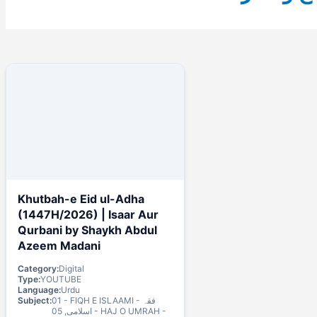
Khutbah-e Eid ul-Adha
(1447H/2026) | Isaar Aur
Qurbani by Shaykh Abdul
Azeem Madani
Category:
Digital
Type:
YOUTUBE
Language:
Urdu
Subject:
01 - FIQH E ISLAAMI - فقہ
اسلامی, 05 - HAJ O UMRAH -