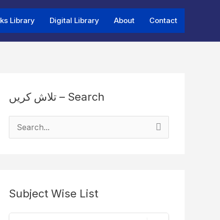
ks Library
Digital Library
About
Contact
تلاش کریں – Search
S
e
a
r
Subject Wise List
c
h