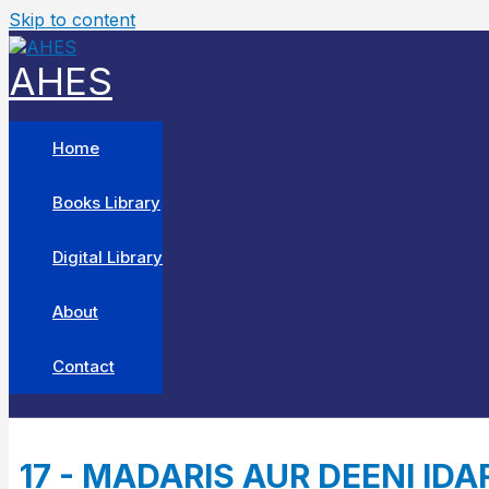
Skip to content
AHES
Home
Books Library
Digital Library
About
Contact
17 - MADARIS AUR DEENI IDARO K 