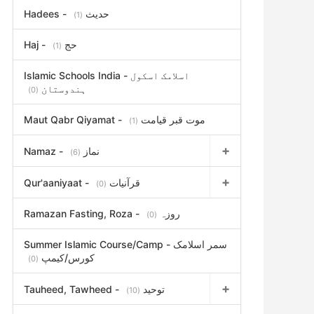
Hadees - حدیث
(1)
Haj - حج
(1)
Islamic Schools India - اسلامک اسکول
ہندوستان
(0)
Maut Qabr Qiyamat - موت قبر قیامت
(1)
Namaz - نماز
(6)
Qur'aaniyaat - قرآنیات
(0)
Ramazan Fasting, Roza - روزہ
(0)
Summer Islamic Course/Camp - سمر اسلامک
کورس/کیمپ
(0)
Tauheed, Tawheed - توحید
(10)