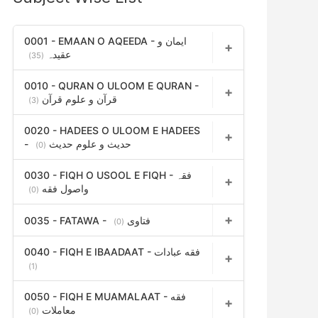
h
f
0001 - EMAAN O AQEEDA - ایمان و
عقیدہ
(35)
o
r
0010 - QURAN O ULOOM E QURAN -
قرآن و علوم قرآن
(3)
:
0020 - HADEES O ULOOM E HADEES
- حدیث و علوم حدیث
(0)
0030 - FIQH O USOOL E FIQH - فقہ
واصول فقه
(0)
0035 - FATAWA - فتاوی
(0)
0040 - FIQH E IBAADAAT - فقه عبادات
(1)
0050 - FIQH E MUAMALAAT - فقه
معاملات
(0)