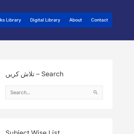
ks Library
Digital Library
About
Contact
تلاش کریں – Search
S
e
a
r
Subject Wise List
c