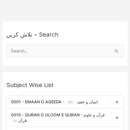
تلاش کریں – Search
S
e
a
r
Subject Wise List
c
h
0001 - EMAAN O AQEEDA - ایمان و عقیدہ
f
(35)
o
0010 - QURAN O ULOOM E QURAN - قرآن و علوم
r
قرآن
(3)
: