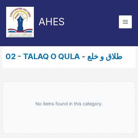
Skip
to
AHES
content
02 - TALAQ O QULA - طلاق و خلع
No items found in this category.