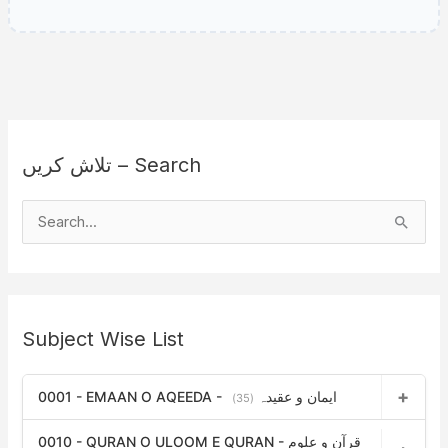
تلاش کریں – Search
S
e
a
r
Subject Wise List
c
h
0001 - EMAAN O AQEEDA - ایمان و عقیدہ
f
(35)
o
0010 - QURAN O ULOOM E QURAN - قرآن و علوم