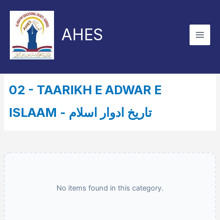
Skip
to
AHES
content
02 - TAARIKH E ADWAR E
ISLAAM - تاریخ ادوار اسلام
No items found in this category.