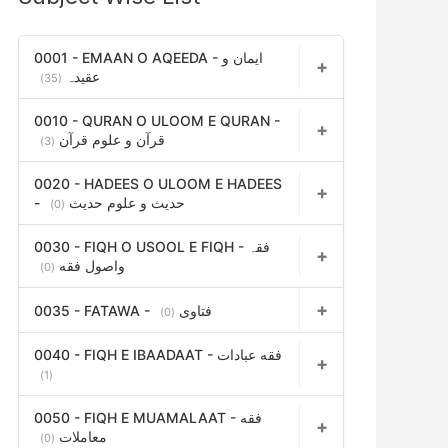
h
f
0001 - EMAAN O AQEEDA - ایمان و
عقیدہ
(35)
o
r
0010 - QURAN O ULOOM E QURAN -
قرآن و علوم قرآن
(3)
:
0020 - HADEES O ULOOM E HADEES
- حدیث و علوم حدیث
(0)
0030 - FIQH O USOOL E FIQH - فقہ
واصول فقه
(0)
0035 - FATAWA - فتاوی
(0)
0040 - FIQH E IBAADAAT - فقه عبادات
(1)
0050 - FIQH E MUAMALAAT - فقه
معاملات
(0)