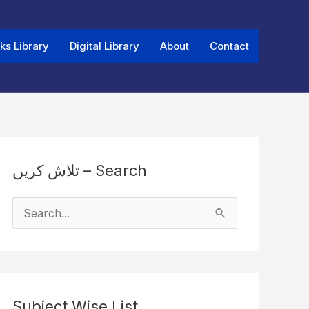
ks Library
Digital Library
About
Contact
تلاش کریں – Search
S
e
a
r
Subject Wise List
c