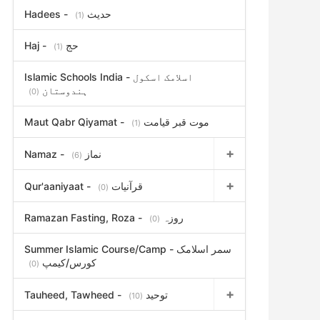
Hadees - حدیث
(1)
Haj - حج
(1)
Islamic Schools India - اسلامک اسکول
ہندوستان
(0)
Maut Qabr Qiyamat - موت قبر قیامت
(1)
Namaz - نماز
(6)
Qur'aaniyaat - قرآنیات
(0)
Ramazan Fasting, Roza - روزہ
(0)
Summer Islamic Course/Camp - سمر اسلامک
کورس/کیمپ
(0)
Tauheed, Tawheed - توحید
(10)