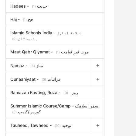
Hadees - حدیث
(1)
Haj - حج
(1)
Islamic Schools India - اسلامک اسکول
ہندوستان
(0)
Maut Qabr Qiyamat - موت قبر قیامت
(1)
Namaz - نماز
(6)
Qur'aaniyaat - قرآنیات
(0)
Ramazan Fasting, Roza - روزہ
(0)
Summer Islamic Course/Camp - سمر اسلامک
کورس/کیمپ
(0)
Tauheed, Tawheed - توحید
(10)