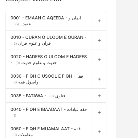
h
f
0001 - EMAAN O AQEEDA - ایمان و
عقیدہ
(35)
o
r
0010 - QURAN O ULOOM E QURAN -
قرآن و علوم قرآن
(3)
:
0020 - HADEES O ULOOM E HADEES
- حدیث و علوم حدیث
(0)
0030 - FIQH O USOOL E FIQH - فقہ
واصول فقه
(0)
0035 - FATAWA - فتاوی
(0)
0040 - FIQH E IBAADAAT - فقه عبادات
(1)
0050 - FIQH E MUAMALAAT - فقه
معاملات
(0)