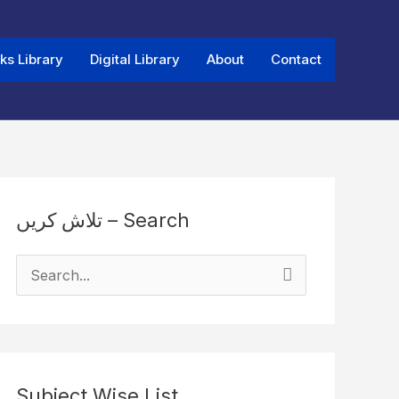
ks Library
Digital Library
About
Contact
تلاش کریں – Search
S
e
a
r
Subject Wise List
c