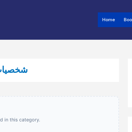
Home
Boo
- SHAQSIYYAAT - شخصیات
 in this category.