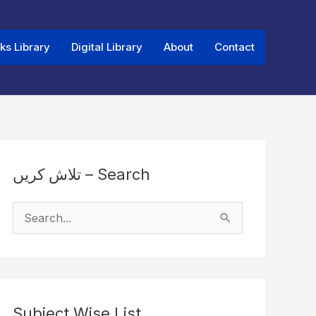
ks Library
Digital Library
About
Contact
تلاش کریں – Search
S
e
a
r
Subject Wise List
c