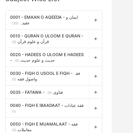
h
f
0001 - EMAAN O AQEEDA - ایمان و
عقیدہ
(35)
o
r
0010 - QURAN O ULOOM E QURAN -
قرآن و علوم قرآن
(3)
:
0020 - HADEES O ULOOM E HADEES
- حدیث و علوم حدیث
(0)
0030 - FIQH O USOOL E FIQH - فقہ
واصول فقه
(0)
0035 - FATAWA - فتاوی
(0)
0040 - FIQH E IBAADAAT - فقه عبادات
(1)
0050 - FIQH E MUAMALAAT - فقه
معاملات
(0)