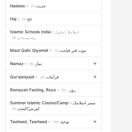
Hadees - حدیث
(1)
Haj - حج
(1)
Islamic Schools India - اسلامک اسکول
ہندوستان
(0)
Maut Qabr Qiyamat - موت قبر قیامت
(1)
Namaz - نماز
(6)
Qur'aaniyaat - قرآنیات
(0)
Ramazan Fasting, Roza - روزہ
(0)
Summer Islamic Course/Camp - سمر اسلامک
کورس/کیمپ
(0)
Tauheed, Tawheed - توحید
(10)