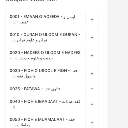
h
f
0001 - EMAAN O AQEEDA - ایمان و
عقیدہ
(35)
o
r
0010 - QURAN O ULOOM E QURAN -
قرآن و علوم قرآن
(3)
:
0020 - HADEES O ULOOM E HADEES
- حدیث و علوم حدیث
(0)
0030 - FIQH O USOOL E FIQH - فقہ
واصول فقه
(0)
0035 - FATAWA - فتاوی
(0)
0040 - FIQH E IBAADAAT - فقه عبادات
(1)
0050 - FIQH E MUAMALAAT - فقه
معاملات
(0)