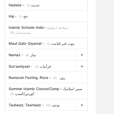
Hadees - حدیث
(1)
Haj - حج
(1)
Islamic Schools India - اسلامک اسکول
ہندوستان
(0)
Maut Qabr Qiyamat - موت قبر قیامت
(1)
Namaz - نماز
(6)
Qur'aaniyaat - قرآنیات
(0)
Ramazan Fasting, Roza - روزہ
(0)
Summer Islamic Course/Camp - سمر اسلامک
کورس/کیمپ
(0)
Tauheed, Tawheed - توحید
(10)