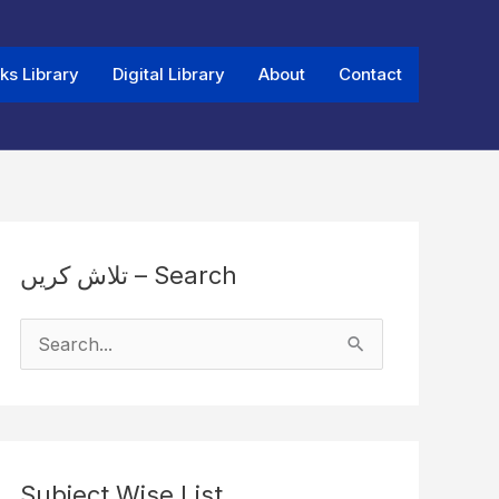
ks Library
Digital Library
About
Contact
تلاش کریں – Search
S
e
a
r
Subject Wise List
c