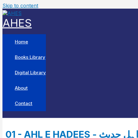
Skip to content
AHES
Home
Books Library
Digital Library
About
Contact
01 - AHL E HADEES - ہل حدیث