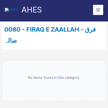
Skip
AHES
to
content
0080 - FIRAQ E ZAALLAH - فرق
ضالہ
No items found in this category.