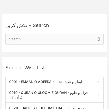
تلاش کریں – Search
S
e
a
r
Subject Wise List
c
h
0001 - EMAAN O AQEEDA - ایمان و عقیدہ
f
(35)
o
0010 - QURAN O ULOOM E QURAN - قرآن و علوم
r
قرآن
(3)
:
0020 - HADEES O ULOOM E HADEES - حدیث و