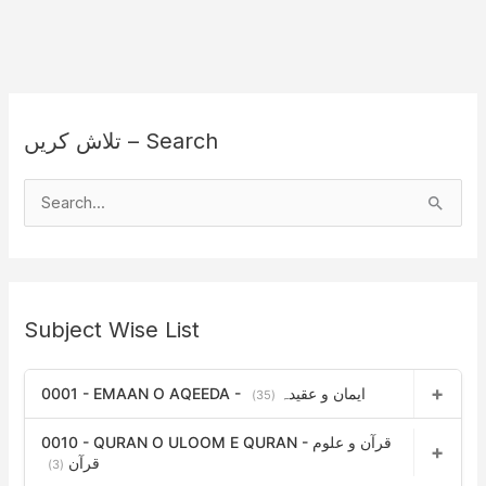
تلاش کریں – Search
S
e
a
r
Subject Wise List
c
h
0001 - EMAAN O AQEEDA - ایمان و عقیدہ
f
(35)
o
0010 - QURAN O ULOOM E QURAN - قرآن و علوم
r
قرآن
(3)