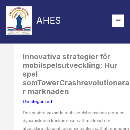
Skip
to
AHES
content
Innovativa strategier för
mobilspelsutveckling: Hur
spel
somTowerCrashrevolutionera
r marknaden
Uncategorized
Den snabbt växande mobilspelsbranschen utgör en
dynamisk och konkurrensutsatt marknad där
utvecklare ständigt söker innovativa sätt att engagera