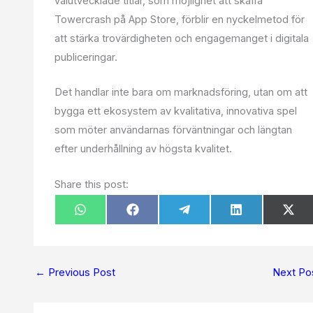
välutvecklade titlar, som möjlighet att skaffa
Towercrash på App Store, förblir en nyckelmetod för
att stärka trovärdigheten och engagemanget i digitala
publiceringar.
Det handlar inte bara om marknadsföring, utan om att
bygga ett ekosystem av kvalitativa, innovativa spel
som möter användarnas förväntningar och längtan
efter underhållning av högsta kvalitet.
Share this post:
Share
Share
Share
Share
Sha
W
F
T
L
X
on
on
on
on
on
h
a
e
i
(
a
c
l
n
T
t
e
e
k
w
s
b
g
e
i
A
o
r
d
t
p
o
a
I
t
←
Previous Post
Next Po
p
k
m
n
e
r
)