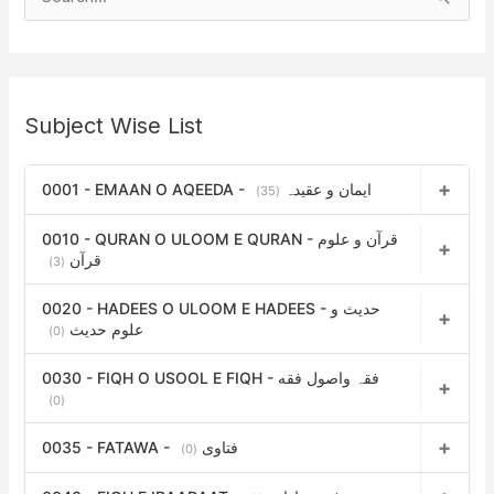
S
e
a
r
Subject Wise List
c
h
0001 - EMAAN O AQEEDA - ایمان و عقیدہ
f
(35)
o
0010 - QURAN O ULOOM E QURAN - قرآن و علوم
r
قرآن
(3)
:
0020 - HADEES O ULOOM E HADEES - حدیث و
علوم حدیث
(0)
0030 - FIQH O USOOL E FIQH - فقہ واصول فقه
(0)
0035 - FATAWA - فتاوی
(0)