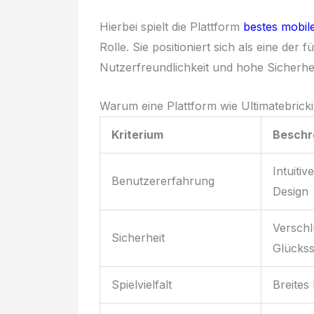
Hierbei spielt die Plattform
bestes mobil
Rolle. Sie positioniert sich als eine de
Nutzerfreundlichkeit und hohe Sicherhe
Warum eine Plattform wie Ultimatebrick
Kriterium
Beschr
Intuiti
Benutzererfahrung
Design
Verschl
Sicherheit
Glücks
Spielvielfalt
Breites