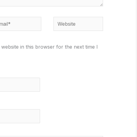
il*
Website
ebsite in this browser for the next time I