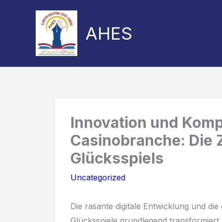
Skip
to
AHES
content
Share
Share
on
on
Innovation und Komp
Casinobranche: Die 
Glücksspiels
Uncategorized
Die rasante digitale Entwicklung und di
Glücksspiele grundlegend transformiert.