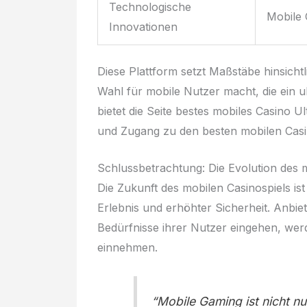
Technologische
Mobile 
Innovationen
Diese Plattform setzt Maßstäbe hinsicht
Wahl für mobile Nutzer macht, die ein ul
bietet die Seite bestes mobiles Casino 
und Zugang zu den besten mobilen Casi
Schlussbetrachtung: Die Evolution des 
Die Zukunft des mobilen Casinospiels is
Erlebnis und erhöhter Sicherheit. Anbiet
Bedürfnisse ihrer Nutzer eingehen, wer
einnehmen.
“Mobile Gaming ist nicht nu