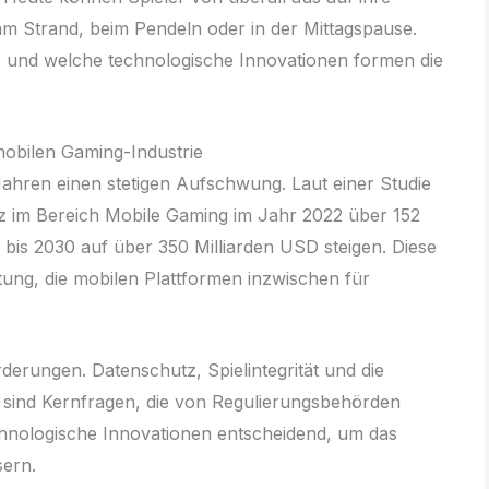
 am Strand, beim Pendeln oder in der Mittagspause.
, und welche technologische Innovationen formen die
obilen Gaming-Industrie
 Jahren einen stetigen Aufschwung. Laut einer Studie
z im Bereich Mobile Gaming im Jahr 2022 über 152
e bis 2030 auf über 350 Milliarden USD steigen. Diese
ung, die mobilen Plattformen inzwischen für
ungen. Datenschutz, Spielintegrität und die
 sind Kernfragen, die von Regulierungsbehörden
chnologische Innovationen entscheidend, um das
sern.