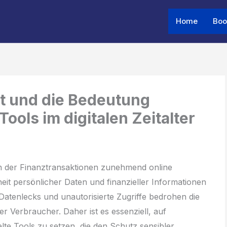
Home
Boo
Share
Share
Share
on
on
on
it und die Bedeutung
ools im digitalen Zeitalter
, in der Finanztransaktionen zunehmend online
eit persönlicher Daten und finanzieller Informationen
Datenlecks und unautorisierte Zugriffe bedrohen die
der Verbraucher. Daher ist es essenziell, auf
lte Tools zu setzen, die den Schutz sensibler