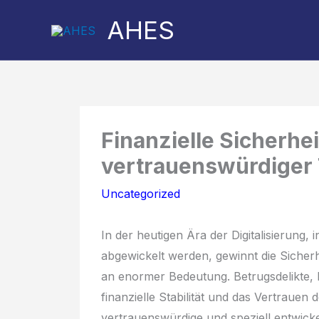
Skip
AHES
to
content
Share
Share
on
on
Finanzielle Sicherhe
vertrauenswürdiger T
Uncategorized
In der heutigen Ära der Digitalisierung
abgewickelt werden, gewinnt die Sicherh
an enormer Bedeutung. Betrugsdelikte, 
finanzielle Stabilität und das Vertrauen 
vertrauenswürdige und speziell entwicke