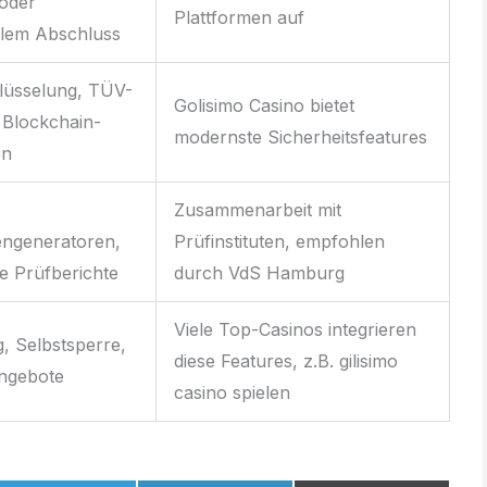
oder
Plattformen auf
alem Abschluss
lüsselung, TÜV-
Golisimo Casino bietet
 Blockchain-
modernste Sicherheitsfeatures
en
Zusammenarbeit mit
engeneratoren,
Prüfinstituten, empfohlen
e Prüfberichte
durch VdS Hamburg
Viele Top-Casinos integrieren
g, Selbstsperre,
diese Features, z.B. gilisimo
ngebote
casino spielen