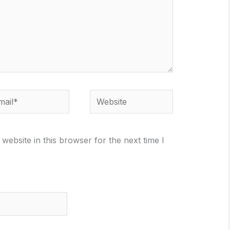
il*
Website
ebsite in this browser for the next time I