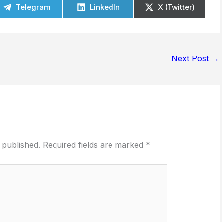
Telegram
LinkedIn
X (Twitter)
Next Post
→
 published.
Required fields are marked
*