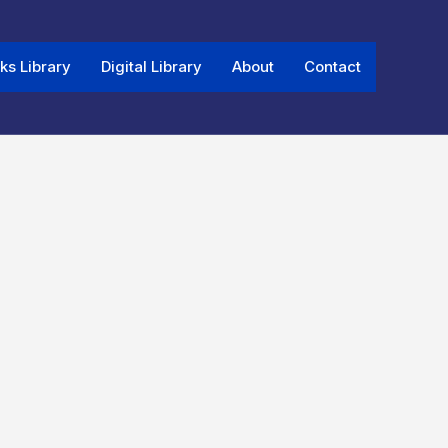
ks Library
Digital Library
About
Contact