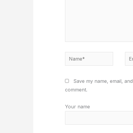
Name*
Ema
Save my name, email, and w
comment.
Your name