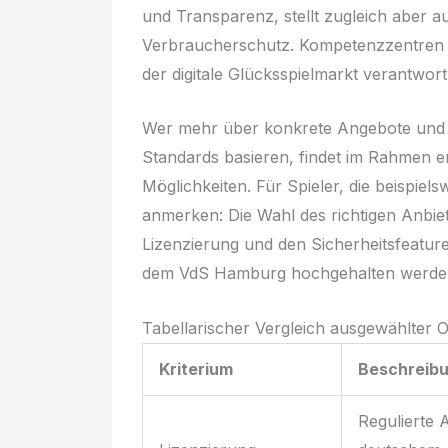
und Transparenz, stellt zugleich aber
Verbraucherschutz. Kompetenzzentren 
der digitale Glücksspielmarkt verantwort
Wer mehr über konkrete Angebote und P
Standards basieren, findet im Rahmen e
Möglichkeiten. Für Spieler, die beispiel
anmerken: Die Wahl des richtigen Anbie
Lizenzierung und den Sicherheitsfeatu
dem VdS Hamburg hochgehalten werde
Tabellarischer Vergleich ausgewählter 
Kriterium
Beschreib
Regulierte 