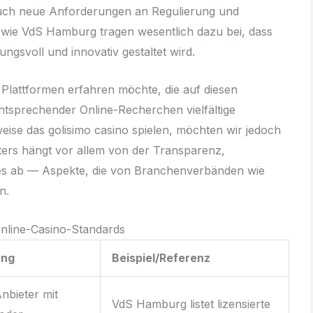
 auch neue Anforderungen an Regulierung und
wie VdS Hamburg tragen wesentlich dazu bei, dass
ungsvoll und innovativ gestaltet wird.
lattformen erfahren möchte, die auf diesen
ntsprechender Online-Recherchen vielfältige
sweise das golisimo casino spielen, möchten wir jedoch
ters hängt vor allem von der Transparenz,
res ab — Aspekte, die von Branchenverbänden wie
n.
Online-Casino-Standards
ung
Beispiel/Referenz
Anbieter mit
VdS Hamburg listet lizensierte