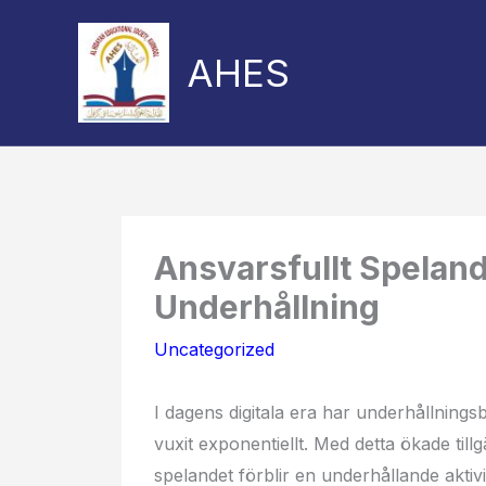
Skip
to
AHES
content
Share
Share
on
on
Ansvarsfullt Spelande
Underhållning
Uncategorized
I dagens digitala era har underhållning
vuxit exponentiellt. Med detta ökade tillgä
spelandet förblir en underhållande aktiv