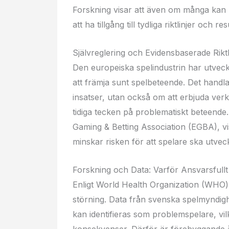
Forskning visar att även om många kan n
att ha tillgång till tydliga riktlinjer och
Självreglering och Evidensbaserade Riktl
Den europeiska spelindustrin har utveck
att främja sunt spelbeteende. Det handla
insatser, utan också om att erbjuda verk
tidiga tecken på problematiskt beteende.
Gaming & Betting Association (EGBA), visa
minskar risken för att spelare ska utveck
Forskning och Data: Varför Ansvarsfullt
Enligt World Health Organization (WHO)
störning. Data från svenska spelmyndigh
kan identifieras som problemspelare, vilk
konsekvenser. Därför är förebyggande å