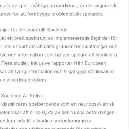
juta av spel i måttliga proportioner, är det avgörande
 resurser för att förebygga problematiskt spelande.
injer för Ansvarsfullt Spelande
lat ett brett spektrum av implementerade åtgärder för
r inte enbart om att sätta gränser för insättningar och
tyg och information som hjälper spelare att identifiera
 Flera studier, inklusive rapporter från European
r att tydlig information och tillgängliga stödinsatser
la allvarliga problem.
 Spelande Är Kritisk
 klassificeras spelberoende som en neuropsykiatrisk
eter visar att cirka 0,5% av den vuxna befolkningen
et kan leda till allvarliga socioekonomiska
tgärder och utbildning avgörande för att minska