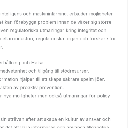
 intelligens och maskininlärning, erbjuder möjligheter
vilket kan förebygga problem innan de växer sig större.
även regulatoriska utmaningar kring integritet och
ellan industrin, regulatoriska organ och forskare för
r.
rhållning och Hälsa
medvetenhet och tillgång till stödresurser.
rmation hjälper till att skapa säkrare spelmiljöer.
ikten av proaktiv prevention.
er nya möjligheter men också utmaningar för policy
 sin strävan efter att skapa en kultur av ansvar och
r det att vara informerad och använda tillgängliga