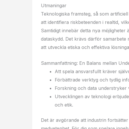
Utmaningar
Teknologiska framsteg, så som artificiell
att identifiera riskbeteenden i realtid, 
Samtidigt innebär detta nya möjligheter 
dataskydd. Det krävs därför samarbete m
att utveckla etiska och effektiva lösninga
Sammanfattning: En Balans mellan Unde
Att spela ansvarsfullt kräver själv
Förbättrade verktyg och tydlig info
Forskning och data understryker v
Utvecklingen av teknologi erbjud
och etik.
Det är avgörande att industrin fortsätter
medvetenhet. För dig som spelare innebä