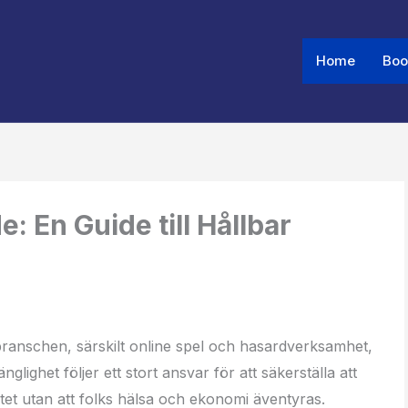
Home
Boo
Share
Share
Share
on
on
on
: En Guide till Hållbar
sbranschen, särskilt online spel och hasardverksamhet,
nglighet följer ett stort ansvar för att säkerställa att
itet utan att folks hälsa och ekonomi äventyras.